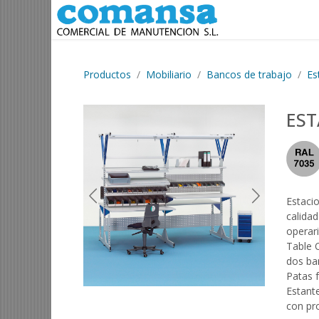
Ir al contenido
Productos
Mobiliario
Bancos de trabajo
Es
EST
Estaci
Previous
Next
calida
operari
Table 
dos ba
Patas f
Estant
con pr