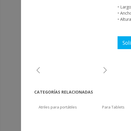
• Larg
• Anch
• Altu
Sol
Previous
Next
CATEGORÍAS RELACIONADAS
Atriles para portátiles
Para Tablets