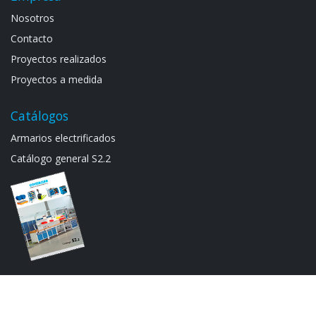
Noso​tros
Contacto
Proyectos realizados
Proyectos a medida
Catálogos
Armarios electrif​icad​os
Catálogo general S​2.2