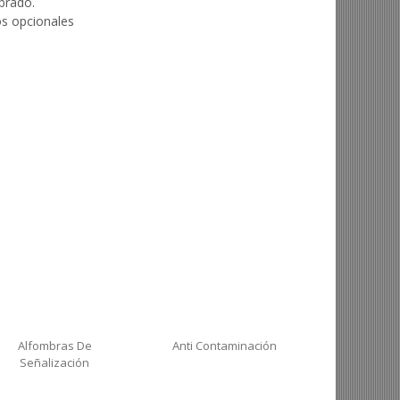
brado.
os opcionales