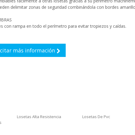
mblables fácilmente a otras losetas gracias a su perímetro machihem
ueden delimitar zonas de seguridad combinándola con bordes amarill
MBRAS
s con rampa en todo el perímetro para evitar tropiezos y caídas.
icitar más información