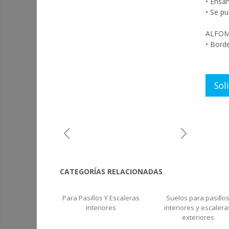
• Ensa
• Se p
ALFO
• Borde
Sol
Previous
Next