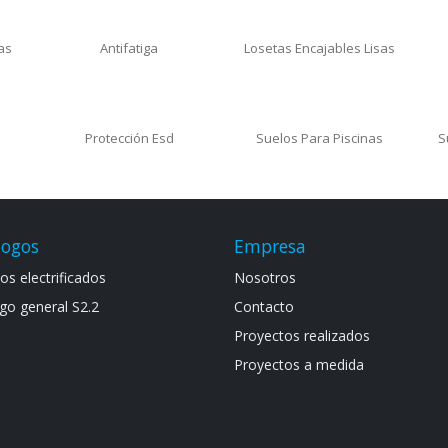
s
Losetas Alta Resistencia
Losetas De Pvc
s
as
Antifatiga
Losetas Encajables Lisas
Protección Esd
Suelos Para Piscinas
S