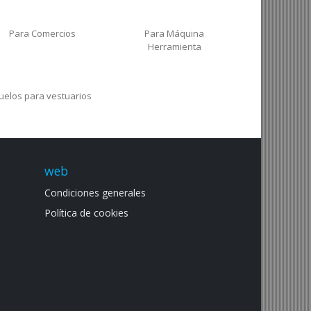
Alfombras De
Anti Contaminación
Señalización
Para Comercios
Para Máquina
Herramienta
uelos para vestuarios