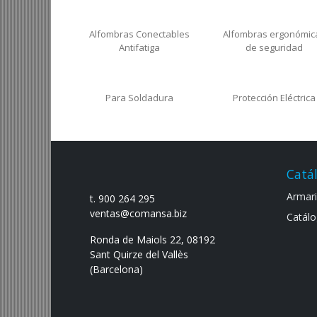
CATEGORÍAS RELACIONADAS
Para Pasillos Y Escaleras
Suelos para pasillo
Interiores
interiores y escalera
exteriores
Alfombras Conectables
Alfombras ergonómic
Antifatiga
de seguridad
Para Soldadura
Protección Eléctrica