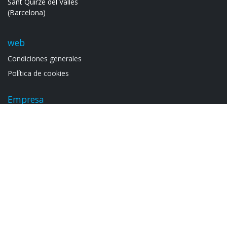
Sant Quirze del Vallès
(Barcelona)
web
Condiciones generales
Política de cookies
Empresa
Noso​tros
Contacto
Proyectos realizados
Proyectos a medida
Catálogos
Armarios electrif​icad​os
Catálogo general S​2.2