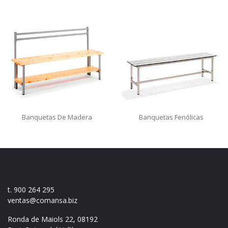
Banquetas De Madera
Banquetas Fenólicas
t. 900 264 295
ventas@comansa.biz
Ronda de Maiols 22, 08192