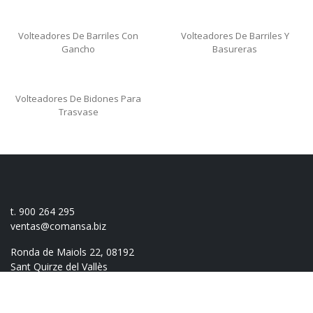
Volteadores De Barriles Con
Volteadores De Barriles Y
Gancho
Basureras
Volteadores De Bidones Para
Trasvase
t. 900 264 295
ventas@comansa.biz
Ronda de Maiols 22, 08192
Sant Quirze del Vallès
(Barcelona)