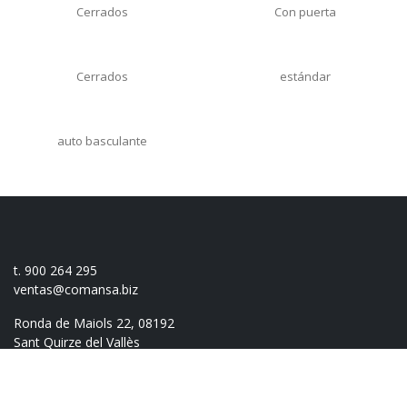
Cerrados
Con puerta
Cerrados
estándar
auto basculante
t. 900 264 295
ventas@comansa.biz
Ronda de Maiols 22, 08192
Sant Quirze del Vallès
(Barcelona)