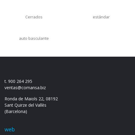
Cerrados
estándar
auto basculante
t. 900 264 295
ventas@comansa.biz
Ronda de Maiols 22, 08192
Sant Quirze del Vallès
(Barcelona)
web