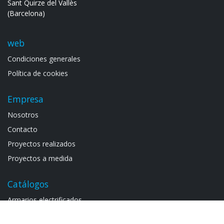
Sant Quirze del Vallès
(Barcelona)
web
Condiciones generales
Política de cookies
Empresa
Noso​tros
Contacto
Proyectos realizados
Proyectos a medida
Catálogos
Armarios electrif​icad​os
Catálogo general S​2.2