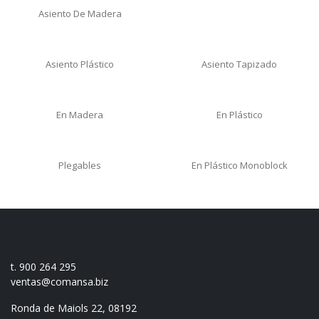
Asiento De Madera
Asiento Plástico
Asiento Tapizado
En Madera
En Plástico
Plegables
En Plástico Monoblock
t. 900 264 295
ventas@comansa.biz
Ronda de Maiols 22, 08192