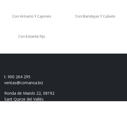
Con Armario Y Cajones
Con Bandejas Y Cubeto
Con Estante Fijo
t. 900 264 295
ventas@comansa.biz
Ronda de Maiols 22, 08192
Sant Quirze del Vallès
(Barcelona)
web