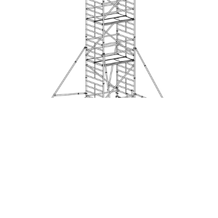
COM-049890
Andamio móvil modular con
estabilizadores y 3 plataformas - Dim.:
1985x1385x7640h mm - Aluminio
COM-049927
Andamio móvil modular con
estabilizadores y 3 plataformas - Dim.:
2548x1385x3640h mm - Aluminio