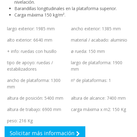
nivelación.
Barandillas longitudinales en la plataforma superior.
Carga máxima 150 kg/m².
largo exterior
:
1985 mm
ancho exterior
:
1385 mm
alto exterior
:
6640 mm
material / acabado
:
aluminio
+ info
:
ruedas con husillo
ø rueda
:
150 mm
tipo de apoyo
:
ruedas /
largo de plataforma
:
1900
estabilizadores
mm
ancho de plataforma
:
1300
nº de plataformas
:
1
mm
altura de posición
:
5400 mm
altura de alcance
:
7400 mm
altura de trabajo
:
6900 mm
carga máxima x m2
:
150 Kg
peso
:
216 Kg
Solicitar más información