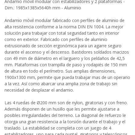
Andamio móvil modular con estabilizadores y 2 plataformas -
Dim.: 1985x1385x5640h mm - Aluminio
Andamio móvil modular fabricado con perfiles de aluminio de
alta resistencia conforme a la norma DIN EN 1004. La mejor
solución para trabajar con total seguridad tanto en interior
como en exterior. Fabricado con perfiles de aluminio
extrusionado de sección ergonómica para un agarre seguro
durante el ascenso y el descenso. Bastidores soldados macizos
con 49 mm de diámetro en el larguero y los peldaños de 42,5
mm. Plataformas con trampilla de paso y rodapiés de 150 mm
de altura en todo el perímetro. Sus amplias dimensiones,
1900x1300 mm, permite que pueda trabajar mas de un operario
a la vez. Así como abarcar una amplia zona de trabajo sin
necesidad de desplazar el andamio.
Las 4 ruedas de Ø200 mm son de nylon, giratorias y con freno.
Además disponen de un husillo que les permite ajustarse a
posibles irregularidades del terreno. La diagonal de refuerzo le
otorga una gran resistencia a la torsión durante el trabajo y el
traslado. La estabilidad se completa con un juego de 4
estabilizadores, uno para cada puntal, giratorios y telescópicos