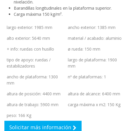
nivelación.
Barandillas longitudinales en la plataforma superior.
Carga máxima 150 kg/m².
largo exterior
:
1985 mm
ancho exterior
:
1385 mm
alto exterior
:
5640 mm
material / acabado
:
aluminio
+ info
:
ruedas con husillo
ø rueda
:
150 mm
tipo de apoyo
:
ruedas /
largo de plataforma
:
1900
estabilizadores
mm
ancho de plataforma
:
1300
nº de plataformas
:
1
mm
altura de posición
:
4400 mm
altura de alcance
:
6400 mm
altura de trabajo
:
5900 mm
carga máxima x m2
:
150 Kg
peso
:
166 Kg
Solicitar más información