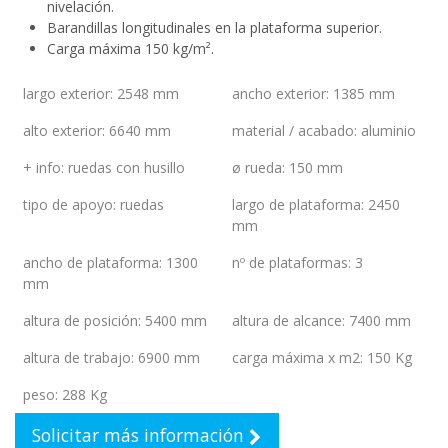
nivelación.
Barandillas longitudinales en la plataforma superior.
Carga máxima 150 kg/m².
largo exterior
:
2548 mm
ancho exterior
:
1385 mm
alto exterior
:
6640 mm
material / acabado
:
aluminio
+ info
:
ruedas con husillo
ø rueda
:
150 mm
tipo de apoyo
:
ruedas
largo de plataforma
:
2450
mm
ancho de plataforma
:
1300
nº de plataformas
:
3
mm
altura de posición
:
5400 mm
altura de alcance
:
7400 mm
altura de trabajo
:
6900 mm
carga máxima x m2
:
150 Kg
peso
:
288 Kg
Solicitar más información