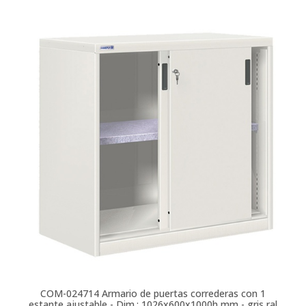
COM-024714
Armario de puertas correderas con 1
estante ajustable - Dim.: 1026x600x1000h mm - gris ral