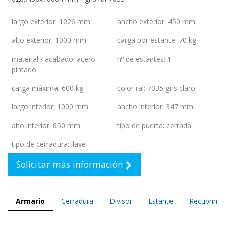
largo exterior
:
1026 mm
ancho exterior
:
450 mm
alto exterior
:
1000 mm
carga por estante
:
70 kg
material / acabado
:
acero
nº de estantes
:
1
pintado
carga máxima
:
600 kg
color ral
:
7035 gris claro
largo interior
:
1000 mm
ancho interior
:
347 mm
alto interior
:
850 mm
tipo de puerta
:
cerrada
tipo de cerradura
:
llave
Solicitar más información
Armario
Cerradura
Divisor
Estante
Recubrimie