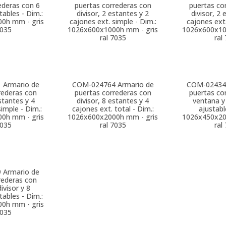
ederas con 6
puertas correderas con
puertas co
tables - Dim.:
divisor, 2 estantes y 2
divisor, 2 
0h mm - gris
cajones ext. simple - Dim.:
cajones ext.
7035
1026x600x1000h mm - gris
1026x600x10
ral 7035
ral
1
Armario de
COM-024764
Armario de
COM-02434
rederas con
puertas correderas con
puertas co
estantes y 4
divisor, 8 estantes y 4
ventana y
simple - Dim.:
cajones ext. total - Dim.:
ajustabl
0h mm - gris
1026x600x2000h mm - gris
1026x450x20
7035
ral 7035
ral
9
Armario de
rederas con
ivisor y 8
tables - Dim.:
0h mm - gris
7035