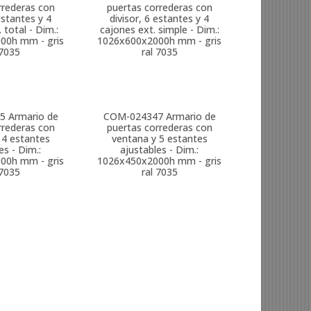
rrederas con
puertas correderas con
estantes y 4
divisor, 6 estantes y 4
 total - Dim.:
cajones ext. simple - Dim.:
00h mm - gris
1026x600x2000h mm - gris
 7035
ral 7035
5
Armario de
COM-024347
Armario de
rrederas con
puertas correderas con
 4 estantes
ventana y 5 estantes
es - Dim.:
ajustables - Dim.:
00h mm - gris
1026x450x2000h mm - gris
 7035
ral 7035