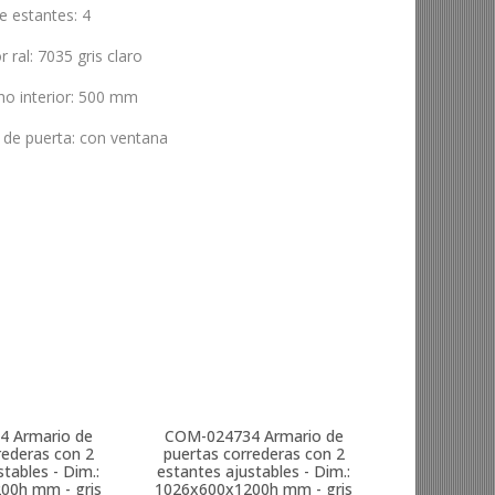
de estantes
:
4
r ral
:
7035 gris claro
o interior
:
500 mm
 de puerta
:
con ventana
4
Armario de
COM-024734
Armario de
rederas con 2
puertas correderas con 2
tables - Dim.:
estantes ajustables - Dim.:
00h mm - gris
1026x600x1200h mm - gris