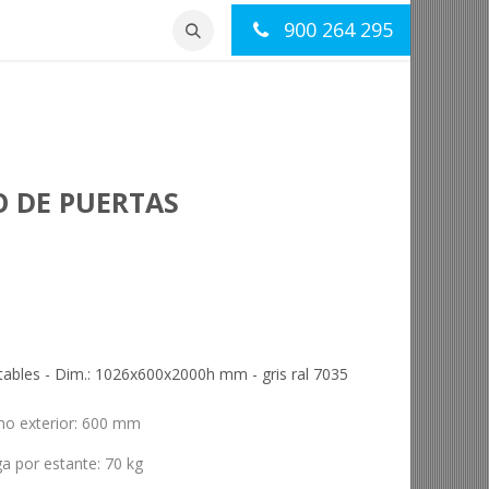
900 264 295
otros
Contacto
O DE PUERTAS
tables - Dim.: 1026x600x2000h mm - gris ral 7035
ho exterior
:
600 mm
ga por estante
:
70 kg