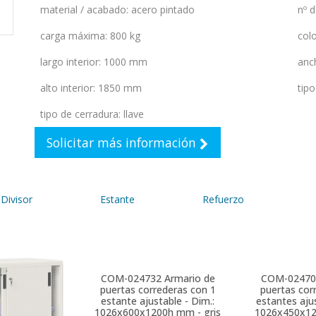
material / acabado
:
acero pintado
nº 
carga máxima
:
800 kg
colo
largo interior
:
1000 mm
anch
alto interior
:
1850 mm
tipo
tipo de cerradura
:
llave
Solicitar más información
Divisor
Estante
Refuerzo
COM-024732
Armario de
COM-02470
puertas correderas con 1
puertas cor
estante ajustable - Dim.:
estantes ajus
1026x600x1200h mm - gris
1026x450x12