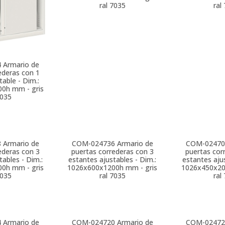
ral 7035
ral
4
Armario de
ederas con 1
table - Dim.:
0h mm - gris
7035
8
Armario de
COM-024736
Armario de
COM-02470
ederas con 3
puertas correderas con 3
puertas cor
tables - Dim.:
estantes ajustables - Dim.:
estantes ajus
0h mm - gris
1026x600x1200h mm - gris
1026x450x20
7035
ral 7035
ral
4
Armario de
COM-024720
Armario de
COM-02472