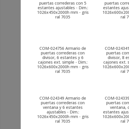
puertas correderas con 5
puertas corr
estantes ajustables - Dim.:
estantes ajus
1026x450x2000h mm - gris
1026x600x200
ral 7035
ral 
COM-024756
Armario de
COM-02434
puertas correderas con
puertas cor
divisor, 6 estantes y 6
divisor, 8 
cajones ext. simple - Dim.:
cajones ext. 
1026x600x2000h mm - gris
1026x600x200
ral 7035
ral 
COM-024349
Armario de
COM-02433
puertas correderas con
puertas cor
ventana y 6 estantes
ventana, d
ajustables - Dim.:
estantes ajus
1026x450x2000h mm - gris
1026x600x200
ral 7035
ral 