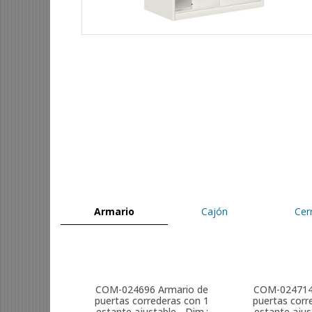
Armario
Cajón
Cer
COM-024696
Armario de
COM-02471
puertas correderas con 1
puertas corr
estante ajustable - Dim.:
estante ajus