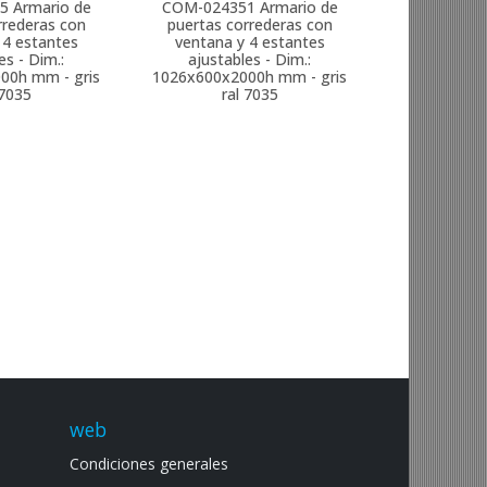
5
Armario de
COM-024351
Armario de
rrederas con
puertas correderas con
 4 estantes
ventana y 4 estantes
es - Dim.:
ajustables - Dim.:
00h mm - gris
1026x600x2000h mm - gris
 7035
ral 7035
web
Condiciones generales