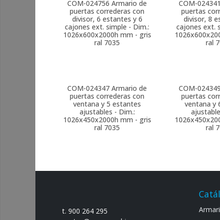
COM-024756
Armario de
COM-02434
puertas correderas con
puertas cor
divisor, 6 estantes y 6
divisor, 8 
cajones ext. simple - Dim.:
cajones ext. 
1026x600x2000h mm - gris
1026x600x200
ral 7035
ral 
COM-024347
Armario de
COM-02434
puertas correderas con
puertas cor
ventana y 5 estantes
ventana y 
ajustables - Dim.:
ajustable
1026x450x2000h mm - gris
1026x450x200
ral 7035
ral 
Catá
Armario
t. 900 264 295