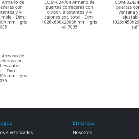
1
Armario de
COM-024764
Armario de
COM-02434
rederas con
puertas correderas con
puertas co
estantes y 4
divisor, 8 estantes y 4
ventana y
simple - Dim.:
cajones ext. total - Dim.:
ajustabl
0h mm - gris
1026x600x2000h mm - gris
1026x450x20
7035
ral 7035
ral
9
Armario de
rederas con
6 estantes
s - Dim.:
0h mm - gris
7035
logos
Empresa
s electrif​icad​os
Noso​tros