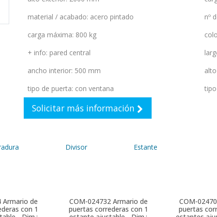
material / acabado
:
acero pintado
nº 
carga máxima
:
800 kg
colo
+ info
:
pared central
larg
ancho interior
:
500 mm
alto
tipo de puerta
:
con ventana
tip
Solicitar más información
radura
Divisor
Estante
4
Armario de
COM-024732
Armario de
COM-02470
ederas con 1
puertas correderas con 1
puertas cor
table - Dim.:
estante ajustable - Dim.:
estantes ajus