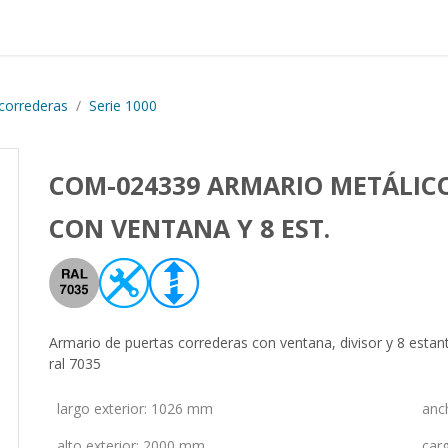
Proyectos realizados
Nos
correderas
Serie 1000
COM-024339 ARMARIO METÁLIC
CON VENTANA Y 8 EST.
Armario de puertas correderas con ventana, divisor y 8 esta
ral 7035
largo exterior
:
1026 mm
anc
alto exterior
:
2000 mm
car