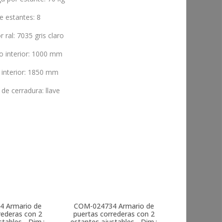
de estantes
:
8
r ral
:
7035 gris claro
o interior
:
1000 mm
 interior
:
1850 mm
o de cerradura
:
llave
4
Armario de
COM-024734
Armario de
rederas con 2
puertas correderas con 2
tables - Dim.:
estantes ajustables - Dim.: