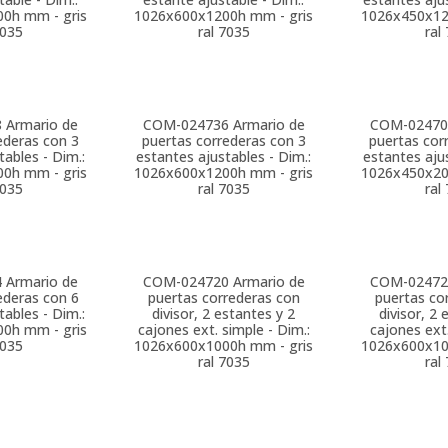
0h mm - gris
1026x600x1200h mm - gris
1026x450x12
7035
ral 7035
ral
8
Armario de
COM-024736
Armario de
COM-02470
ederas con 3
puertas correderas con 3
puertas cor
tables - Dim.:
estantes ajustables - Dim.:
estantes ajus
0h mm - gris
1026x600x1200h mm - gris
1026x450x20
7035
ral 7035
ral
4
Armario de
COM-024720
Armario de
COM-02472
ederas con 6
puertas correderas con
puertas co
tables - Dim.:
divisor, 2 estantes y 2
divisor, 2 
0h mm - gris
cajones ext. simple - Dim.:
cajones ext.
7035
1026x600x1000h mm - gris
1026x600x10
ral 7035
ral