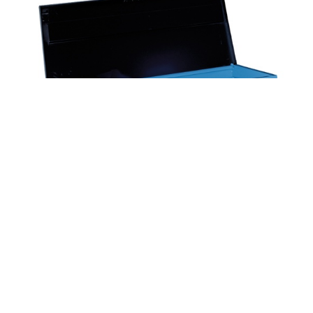
COM-050684
Baúl metálico con tapa superior abatible
para exterior de 975 lts. - Dim.: 1870x845x620h mm -
Azul ral 5015 y negro ral 9005