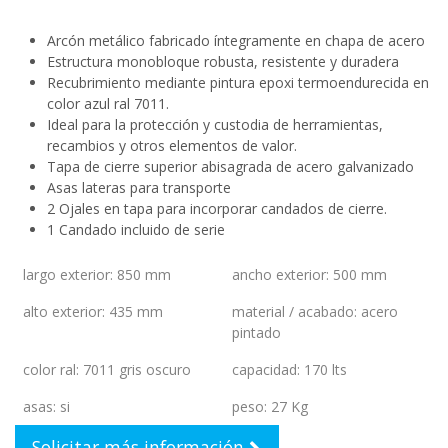
Arcón metálico fabricado íntegramente en chapa de acero
Estructura monobloque robusta, resistente y duradera
Recubrimiento mediante pintura epoxi termoendurecida en
color azul ral 7011.
Ideal para la protección y custodia de herramientas,
recambios y otros elementos de valor.
Tapa de cierre superior abisagrada de acero galvanizado
Asas lateras para transporte
2 Ojales en tapa para incorporar candados de cierre.
1 Candado incluido de serie
largo exterior
:
850 mm
ancho exterior
:
500 mm
alto exterior
:
435 mm
material / acabado
:
acero
pintado
color ral
:
7011 gris oscuro
capacidad
:
170 lts
asas
:
si
peso
:
27 Kg
Solicitar más información