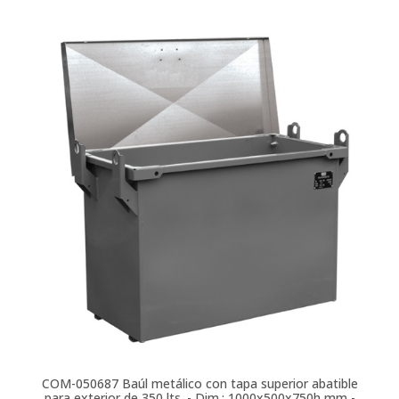
COM-050687
Baúl metálico con tapa superior abatible
para exterior de 350 lts. - Dim.: 1000x500x750h mm -