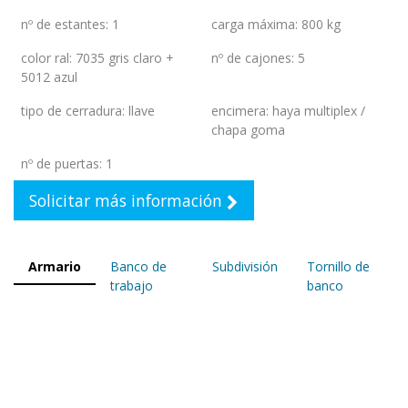
nº de estantes
:
1
carga máxima
:
800 kg
color ral
:
7035 gris claro +
nº de cajones
:
5
5012 azul
tipo de cerradura
:
llave
encimera
:
haya multiplex /
chapa goma
nº de puertas
:
1
Solicitar más información
Armario
Banco de
Subdivisión
Tornillo de
trabajo
banco