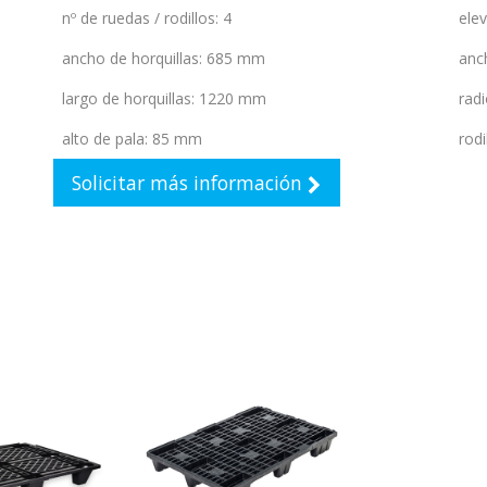
nº de ruedas / rodillos
:
4
ele
ancho de horquillas
:
685 mm
anc
largo de horquillas
:
1220 mm
radi
alto de pala
:
85 mm
rodi
Solicitar más información