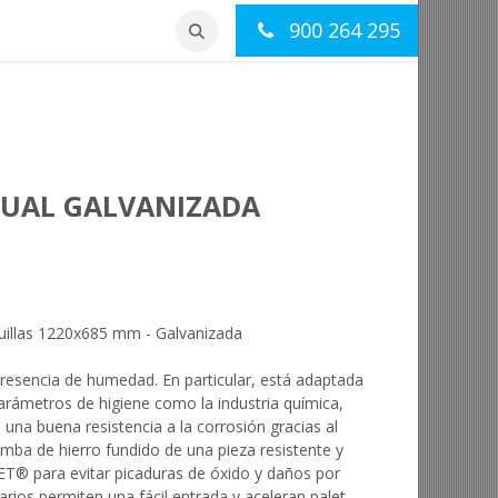
900 264 295
otros
Contacto
NUAL GALVANIZADA
uillas 1220x685 mm - Galvanizada
 presencia de humedad. En particular, está adaptada
rámetros de higiene como la industria química,
 una buena resistencia a la corrosión gracias al
mba de hierro fundido de una pieza resistente y
ET® para evitar picaduras de óxido y daños por
tarios permiten una fácil entrada y aceleran palet