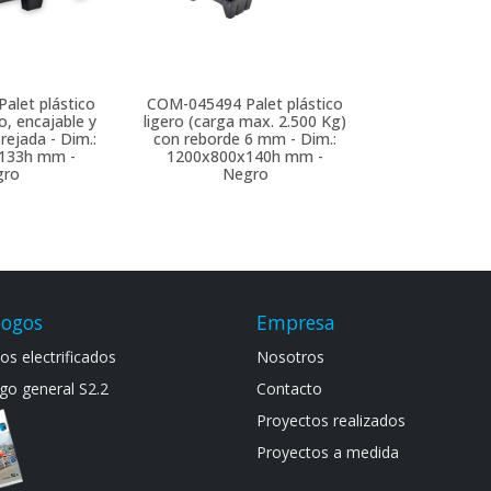
Palet plástico
COM-045494
Palet plástico
o, encajable y
ligero (carga max. 2.500 Kg)
 rejada - Dim.:
con reborde 6 mm - Dim.:
133h mm -
1200x800x140h mm -
gro
Negro
logos
Empresa
s electrif​icad​os
Noso​tros
go general S​2.2
Contacto
Proyectos realizados
Proyectos a medida