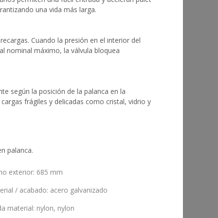
arantizando una vida más larga.
ecargas. Cuando la presión en el interior del
udal nominal máximo, la válvula bloquea
e según la posición de la palanca en la
argas frágiles y delicadas como cristal, vidrio y
en palanca.
ho exterior
:
685 mm
erial / acabado
:
acero galvanizado
da material
:
nylon
,
nylon