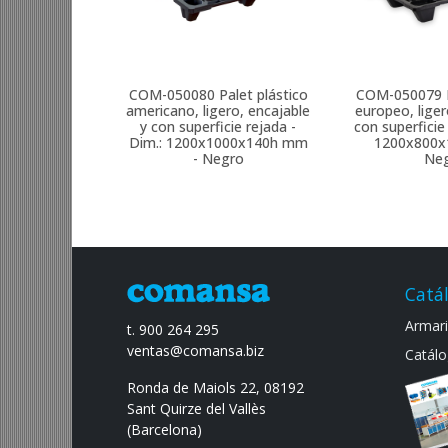
COM-050080
Palet plástico
COM-050079
americano, ligero, encajable
europeo, liger
y con superficie rejada -
con superficie
Dim.: 1200x1000x140h mm
1200x800x
- Negro
Ne
Catá
Armario
t. 900 264 295
ventas@comansa.biz
Catálo
Ronda de Maiols 22, 08192
Sant Quirze del Vallès
(Barcelona)