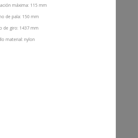
vación máxima
:
115 mm
ho de pala
:
150 mm
o de giro
:
1437 mm
llo material
:
nylon