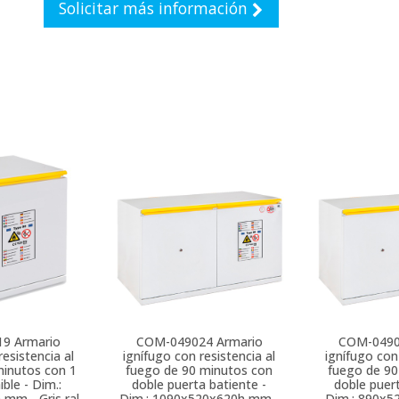
Solicitar más información
19
Armario
COM-049024
Armario
COM-049
resistencia al
ignífugo con resistencia al
ignífugo con 
minutos con 1
fuego de 90 minutos con
fuego de 90
ible - Dim.:
doble puerta batiente -
doble puert
mm - Gris ral
Dim.: 1090x520x620h mm -
Dim.: 890x5