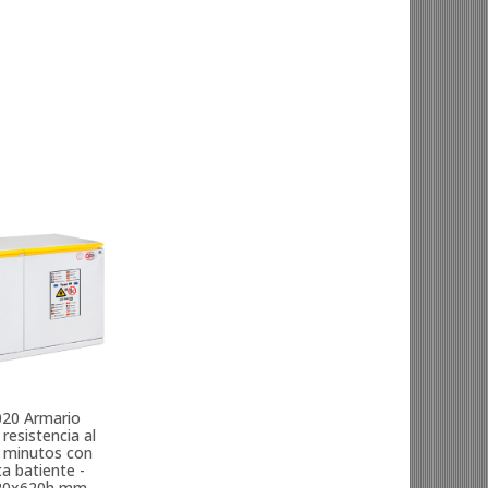
020
Armario
resistencia al
 minutos con
a batiente -
20x620h mm -