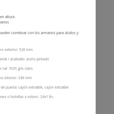
en altura.
arios.
ueden combinar con los armarios para ácidos y
ho exterior
:
520 mm
erial / acabado
:
acero pintado
r ral
:
7035 gris claro
o interior
:
349 mm
 de puerta
:
cajón extraible
,
cajón extraible
ones o botellas x volum.
:
24x1 lts.