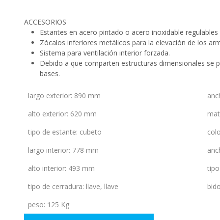
ACCESORIOS
Estantes en acero pintado o acero inoxidable regulables 
Zócalos inferiores metálicos para la elevación de los arm
Sistema para ventilación interior forzada.
Debido a que comparten estructuras dimensionales se p
bases.
largo exterior
:
890 mm
anc
alto exterior
:
620 mm
mat
tipo de estante
:
cubeto
colo
largo interior
:
778 mm
anch
alto interior
:
493 mm
tipo
tipo de cerradura
:
llave
,
llave
bid
peso
:
125 Kg