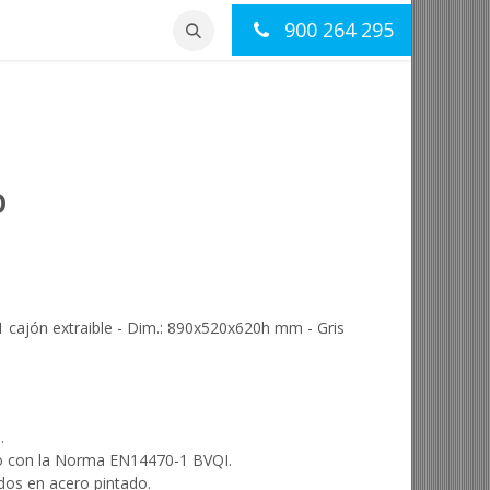
900 264 295
otros
Contacto
O
1 cajón extraible - Dim.: 890x520x620h mm - Gris
.
rdo con la Norma EN14470-1 BVQI.
ados en acero pintado.