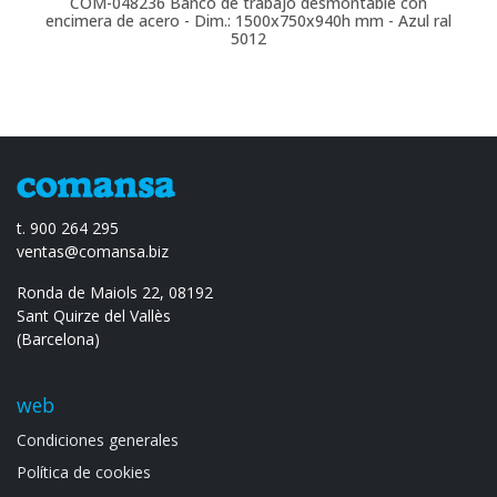
COM-048236
Banco de trabajo desmontable con
encimera de acero - Dim.: 1500x750x940h mm - Azul ral
5012
t. 900 264 295
ventas@comansa.biz
Ronda de Maiols 22, 08192
Sant Quirze del Vallès
(Barcelona)
web
Condiciones generales
Política de cookies