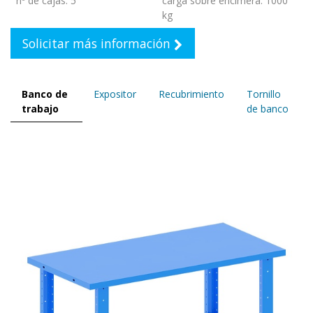
nº de cajas
:
5
carga sobre encimera
:
1000
kg
Solicitar más información
Banco de
Expositor
Recubrimiento
Tornillo
trabajo
de banco