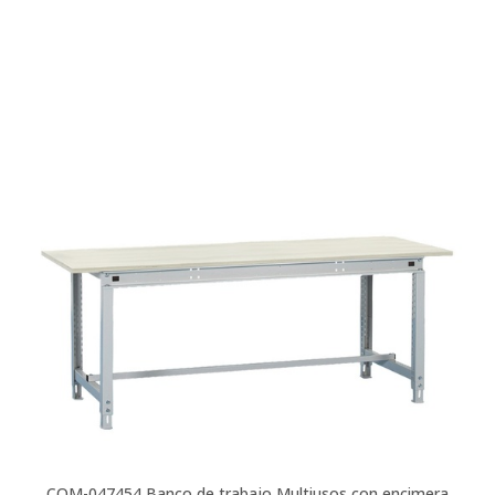
COM-047454
Banco de trabajo Multiusos con encimera