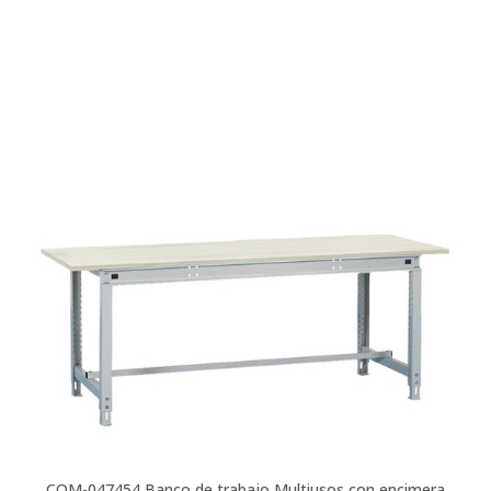
COM-047454
Banco de trabajo Multiusos con encimera