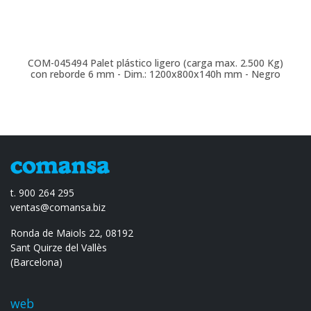
COM-045494
Palet plástico ligero (carga max. 2.500 Kg)
con reborde 6 mm - Dim.: 1200x800x140h mm - Negro
t. 900 264 295
ventas@comansa.biz
Ronda de Maiols 22, 08192
Sant Quirze del Vallès
(Barcelona)
web