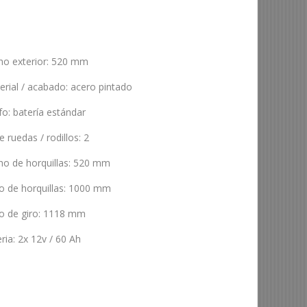
ho exterior
:
520 mm
erial / acabado
:
acero pintado
fo
:
batería estándar
e ruedas / rodillos
:
2
ho de horquillas
:
520 mm
o de horquillas
:
1000 mm
o de giro
:
1118 mm
ria
:
2x 12v / 60 Ah