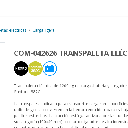
Proyectos realizados
Nos
etas eléctricas
Carga ligera
COM-042626 TRANSPALETA ELÉC
Transpaleta eléctrica de 1200 kg de carga (batería y cargado
Pantone 382C
La transpaleta indicada para transportar cargas en superfic
radio de giro la convierten en la herramienta ideal para tra
pasillos estrechos. La tracción está garantizada por las rued
su categoría (100x40 mm), con amortiguador de alta intensida
cojinetes que aumentan la estabilidad y durabilidad.