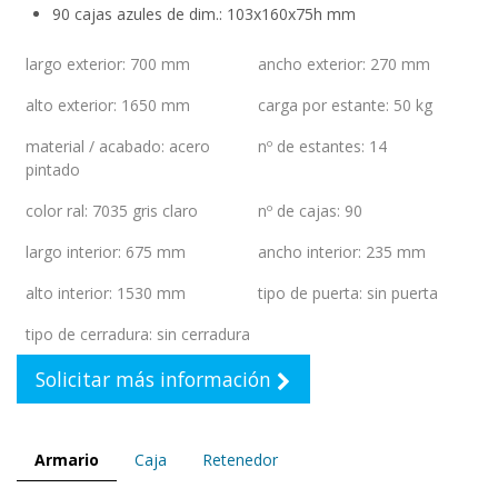
90 cajas azules de dim.: 103x160x75h mm
largo exterior
:
700 mm
ancho exterior
:
270 mm
alto exterior
:
1650 mm
carga por estante
:
50 kg
material / acabado
:
acero
nº de estantes
:
14
pintado
color ral
:
7035 gris claro
nº de cajas
:
90
largo interior
:
675 mm
ancho interior
:
235 mm
alto interior
:
1530 mm
tipo de puerta
:
sin puerta
tipo de cerradura
:
sin cerradura
Solicitar más información
Armario
Caja
Retenedor