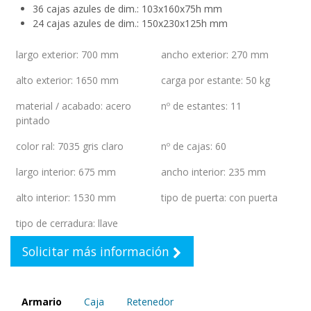
36 cajas azules de dim.: 103x160x75h mm
24 cajas azules de dim.: 150x230x125h mm
largo exterior
:
700 mm
ancho exterior
:
270 mm
alto exterior
:
1650 mm
carga por estante
:
50 kg
material / acabado
:
acero
nº de estantes
:
11
pintado
color ral
:
7035 gris claro
nº de cajas
:
60
largo interior
:
675 mm
ancho interior
:
235 mm
alto interior
:
1530 mm
tipo de puerta
:
con puerta
tipo de cerradura
:
llave
Solicitar más información
Armario
Caja
Retenedor