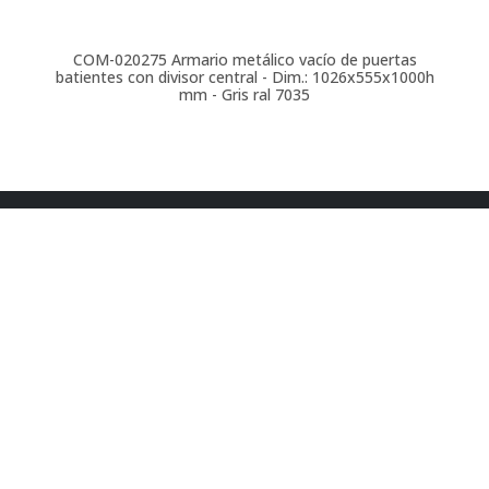
COM-020275
Armario metálico vacío de puertas
batientes con divisor central - Dim.: 1026x555x1000h
mm - Gris ral 7035
t. 900 264 295
ventas@comansa.biz
Ronda de Maiols 22, 08192
Sant Quirze del Vallès
(Barcelona)
web
Condiciones generales