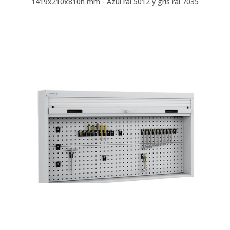
1419x210x810h mm - Azul ral 5012 y gris ral 7035