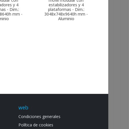
dular con
móvil modular con
adores y 4
estabilizadores y 4
as - Dim.:
plataformas - Dim.:
8640h mm -
3048x748x9640h mm -
minio
Aluminio
web
Condiciones generales
Política de cookies