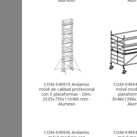
Aluminio
Alum
COM-049919
Andamio
COM-0499
móvil de calidad profesional
móvil mod
con 5 plataformas - Dim.:
plataform
2535x735x11640h mm -
3048x1398x
Aluminio
Alum
COM-049936
Andamio
COM-0499