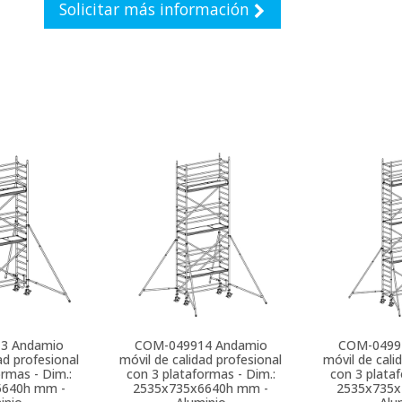
Solicitar más información
13
Andamio
COM-049914
Andamio
COM-0499
ad profesional
móvil de calidad profesional
móvil de cali
ormas - Dim.:
con 3 plataformas - Dim.:
con 3 plataf
5640h mm -
2535x735x6640h mm -
2535x735x