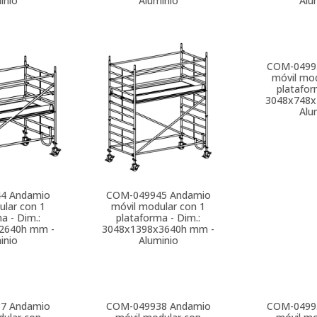
inio
Aluminio
Alu
COM-0499
móvil mod
platafor
3048x748x
Alu
44
Andamio
COM-049945
Andamio
ular con 1
móvil modular con 1
a - Dim.:
plataforma - Dim.:
2640h mm -
3048x1398x3640h mm -
inio
Aluminio
37
Andamio
COM-049938
Andamio
COM-0499