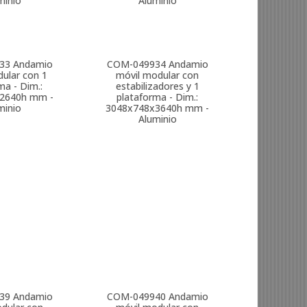
minio
Aluminio
33
Andamio
COM-049934
Andamio
ular con 1
móvil modular con
ma - Dim.:
estabilizadores y 1
2640h mm -
plataforma - Dim.:
minio
3048x748x3640h mm -
Aluminio
39
Andamio
COM-049940
Andamio