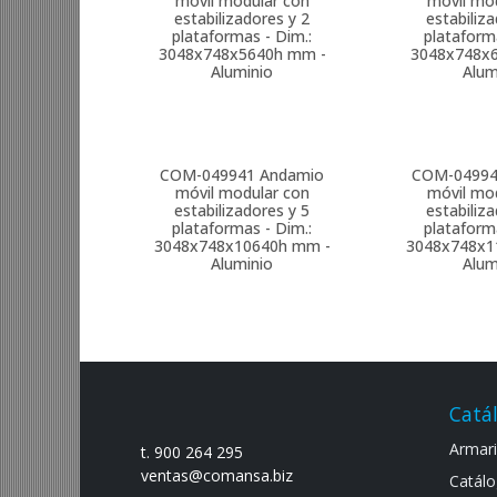
móvil modular con
móvil mo
estabilizadores y 2
estabiliz
plataformas - Dim.:
plataform
3048x748x5640h mm -
3048x748x
Aluminio
Alum
COM-049941
Andamio
COM-0499
móvil modular con
móvil mo
estabilizadores y 5
estabiliz
plataformas - Dim.:
plataform
3048x748x10640h mm -
3048x748x1
Aluminio
Alum
Catá
Armario
t. 900 264 295
ventas@comansa.biz
Catálo