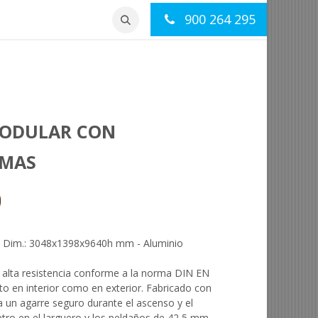
900 264 295
otros
Contacto
MODULAR CON
RMAS
 - Dim.: 3048x1398x9640h mm - Aluminio
 alta resistencia conforme a la norma DIN EN
to en interior como en exterior. Fabricado con
 un agarre seguro durante el ascenso y el
ro en el larguero y los peldaños de 42,5 mm.