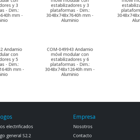
dular con
móvil modular con
móvil mo
adores y 3
estabilizadores y 3
estabiliz
as - Dim.:
plataformas - Dim.:
plataform
6640h mm -
3048x748x7640h mm -
3048x748x
inio
Aluminio
Alu
42
Andamio
COM-049943
Andamio
dular con
móvil modular con
adores y 5
estabilizadores y 6
as - Dim.:
plataformas - Dim.:
1640h mm -
3048x748x12640h mm -
inio
Aluminio
logos
Empresa
s electrif​icad​os
Noso​tros
go general S​2.2
Contacto