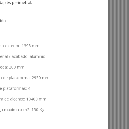
apiés perimetral.
ión.
ho exterior
:
1398 mm
erial / acabado
:
aluminio
ueda
:
200 mm
go de plataforma
:
2950 mm
de plataformas
:
4
ra de alcance
:
10400 mm
ga máxima x m2
:
150 Kg