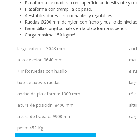
Plataforma de madera con superficie antideslizante y rod
Plataforma con trampilla de paso.
4 Estabilizadores direccionables y regulables.
Ruedas Ø200 mm de nylon con freno y husillo de nivelac
Barandillas longitudinales en la plataforma superior.
Carga máxima 150 kg/m².
largo exterior
:
3048 mm
anc
alto exterior
:
9640 mm
mat
+ info
:
ruedas con husillo
ø r
tipo de apoyo
:
ruedas
lar
ancho de plataforma
:
1300 mm
nº 
altura de posición
:
8400 mm
altu
altura de trabajo
:
9900 mm
car
peso
:
452 Kg