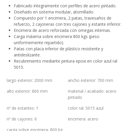
Fabricado íntegramente con perfiles de acero pintado.
Diseñado en sistema modular, atornillado.
Compuesto por 1 encimera, 2 patas, travesaños de
refuerzo, 2 cajoneras con tres cajones y estante inferior.
Encimera de acero reforzada con omegas internas.
Carga máxima sobre encimera 800 kgs (peso
uniformemente repartido).
Patas con placa inferior de plástico resistente y
antideslizante.
Recubrimiento mediante pintura epoxi en color azul ral
5015.
largo exterior
:
2000 mm
ancho exterior
:
700 mm
alto exterior
:
860 mm
material / acabado
:
acero
pintado
nº de estantes
:
1
color ral
:
5015 azul
nº de cajones
:
6
encimera
:
acero
carga sobre encimera
:
800 kg