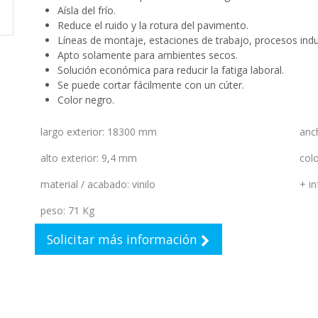
Aísla del frío.
Reduce el ruido y la rotura del pavimento.
Líneas de montaje, estaciones de trabajo, procesos indus
Apto solamente para ambientes secos.
Solución económica para reducir la fatiga laboral.
Se puede cortar fácilmente con un cúter.
Color negro.
largo exterior
:
18300 mm
anc
alto exterior
:
9,4 mm
col
material / acabado
:
vinilo
+ in
peso
:
71 Kg
Solicitar más información