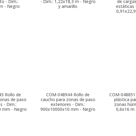
to - Dim.:
- Dim.: 1,22x18,3 m - Negro
de cargas
 m - Negro
y amarillo
estáticas 
0,91x22,9
43
Rollo de
COM-048944
Rollo de
COM-048851
zonas de paso
caucho para zonas de paso
plástica pa
s - Dim.:
exteriores - Dim.:
zonas húme
0 mm - Negro
900x10000x10 mm - Negro
0,6x16 m -