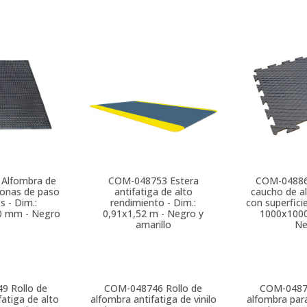
Alfombra de
COM-048753
Estera
COM-0488
zonas de paso
antifatiga de alto
caucho de al
s - Dim.:
rendimiento - Dim.:
con superficie
0 mm - Negro
0,91x1,52 m - Negro y
1000x100
amarillo
Ne
49
Rollo de
COM-048746
Rollo de
COM-048
fatiga de alto
alfombra antifatiga de vinilo
alfombra para