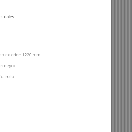
triales.
ho exterior
:
1220 mm
or
:
negro
fo
:
rollo