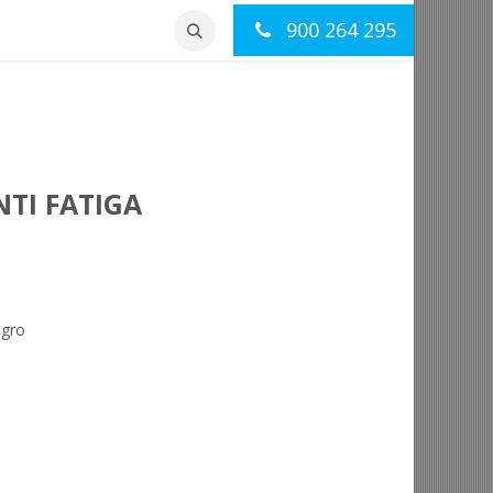
900 264 295
otros
Contacto
NTI FATIGA
egro