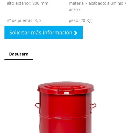
alto exterior
:
800 mm
material / acabado
:
aluminio /
acero
nº de puertas
:
3
,
3
peso
:
20 Kg
Solicitar más información
Basurera