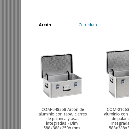
Arcón
Cerradura
COM-048358
Arcón de
COM-0166
aluminio con tapa, cierres
aluminio con 
de palanca y asas
de palan
integradas - Dim.:
integrada
588x388x250h mm -
588x388x