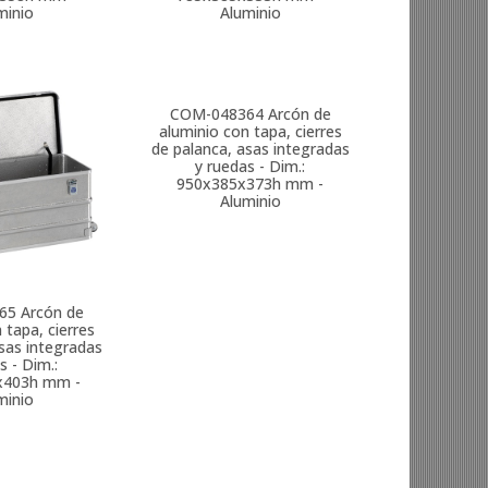
minio
Aluminio
65
Arcón de
COM-048364
Arcón de
 tapa, cierres
aluminio con tapa, cierres
sas integradas
de palanca, asas integradas
s - Dim.:
y ruedas - Dim.:
x403h mm -
950x385x373h mm -
minio
Aluminio