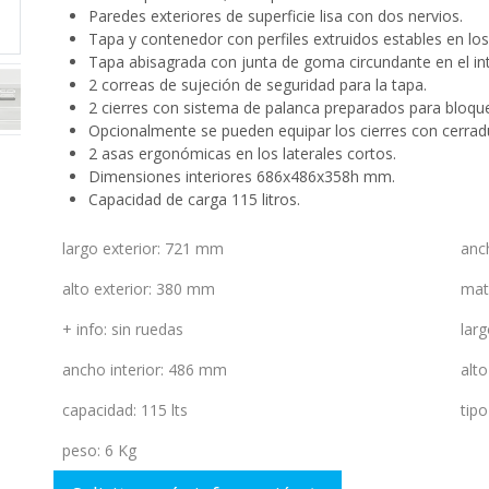
Paredes exteriores de superficie lisa con dos nervios.
Tapa y contenedor con perfiles extruidos estables en los
Tapa abisagrada con junta de goma circundante en el int
2 correas de sujeción de seguridad para la tapa.
2 cierres con sistema de palanca preparados para bloqu
Opcionalmente se pueden equipar los cierres con cerrad
2 asas ergonómicas en los laterales cortos.
Dimensiones interiores 686x486x358h mm.
Capacidad de carga 115 litros.
largo exterior
:
721 mm
anc
alto exterior
:
380 mm
mat
+ info
:
sin ruedas
larg
ancho interior
:
486 mm
alto
capacidad
:
115 lts
tip
peso
:
6 Kg