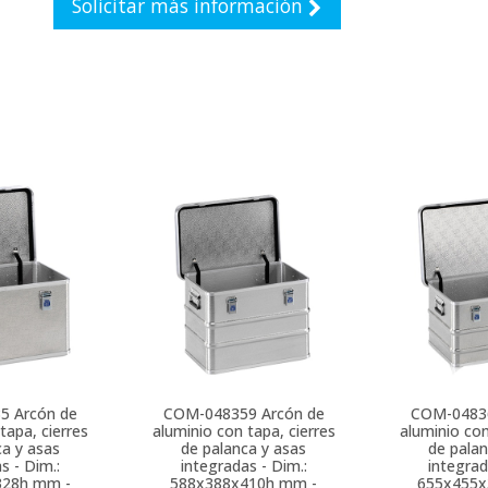
Solicitar más información
35
Arcón de
COM-048359
Arcón de
COM-0483
tapa, cierres
aluminio con tapa, cierres
aluminio con
ca y asas
de palanca y asas
de palan
s - Dim.:
integradas - Dim.:
integrad
328h mm -
588x388x410h mm -
655x455x