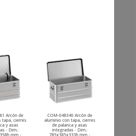
61
Arcón de
COM-048340
Arcón de
 tapa, cierres
aluminio con tapa, cierres
ca y asas
de palanca y asas
as - Dim.:
integradas - Dim.:
358h mm -
785x385x333h mm -