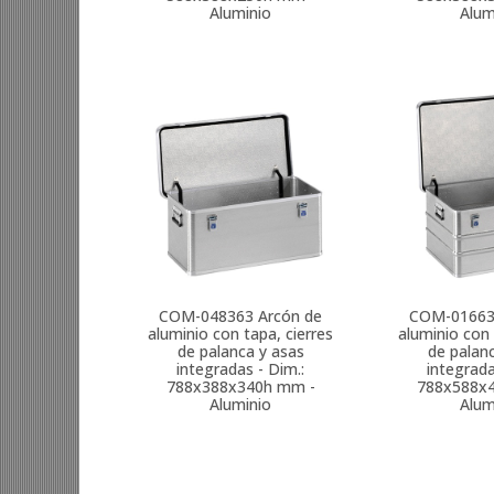
Aluminio
Alum
COM-048363
Arcón de
COM-0166
aluminio con tapa, cierres
aluminio con 
de palanca y asas
de palan
integradas - Dim.:
integrada
788x388x340h mm -
788x588x
Aluminio
Alum