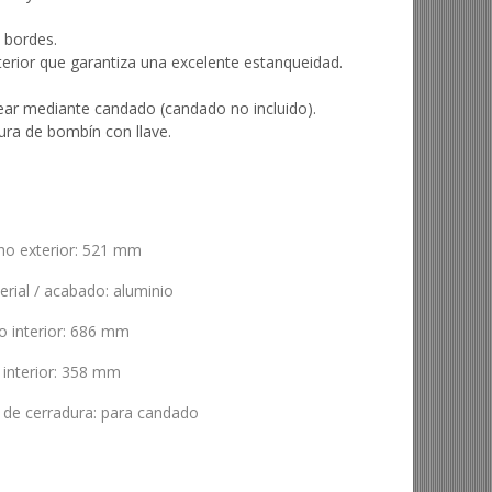
 bordes.
erior que garantiza una excelente estanqueidad.
ear mediante candado (candado no incluido).
ura de bombín con llave.
ho exterior
:
521 mm
erial / acabado
:
aluminio
o interior
:
686 mm
 interior
:
358 mm
o de cerradura
:
para candado