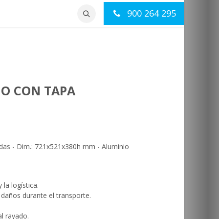
900 264 295
otros
Contacto
IO CON TAPA
radas - Dim.: 721x521x380h mm - Aluminio
la logística.
daños durante el transporte.
al rayado.