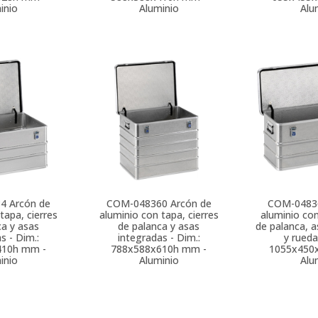
inio
Aluminio
Alu
34
Arcón de
COM-048360
Arcón de
COM-0483
tapa, cierres
aluminio con tapa, cierres
aluminio con
ca y asas
de palanca y asas
de palanca, a
s - Dim.:
integradas - Dim.:
y rueda
410h mm -
788x588x610h mm -
1055x450
inio
Aluminio
Alu