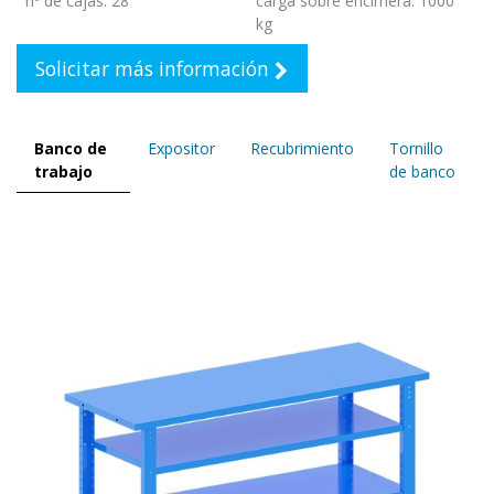
nº de cajas
:
28
carga sobre encimera
:
1000
kg
Solicitar más información
Banco de
Expositor
Recubrimiento
Tornillo
trabajo
de banco