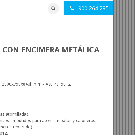
900 264 295
otros
Contacto
O CON ENCIMERA METÁLICA
: 2000x750x840h mm - Azul ral 5012
s atornilladas.
tos embutidos para atornillar patas y cajoneras.
ente repartido).
012.