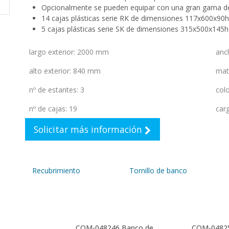
Opcionalmente se pueden equipar con una gran gama de
14 cajas plásticas serie RK de dimensiones 117x600x9
5 cajas plásticas serie SK de dimensiones 315x500x14
largo exterior
:
2000 mm
anc
alto exterior
:
840 mm
mat
nº de estantes
:
3
colo
nº de cajas
:
19
car
Solicitar más información
Recubrimiento
Tornillo de banco
COM-0482