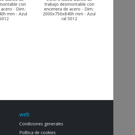
montable con
trabajo desmontable con
acero - Dim.:
encimera de acero - Dim.:
0h mm - Azul
2000x750x840h mm - Azul
 5012
ral 5012
web
Condiciones generales
Política de cookies