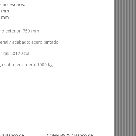
 accesorios.
0h mm
5h mm
ho exterior
:
750 mm
erial / acabado
:
acero pintado
r ral
:
5012 azul
ga sobre encimera
:
1000 kg
50
Banco de
COM-048252
Banco de