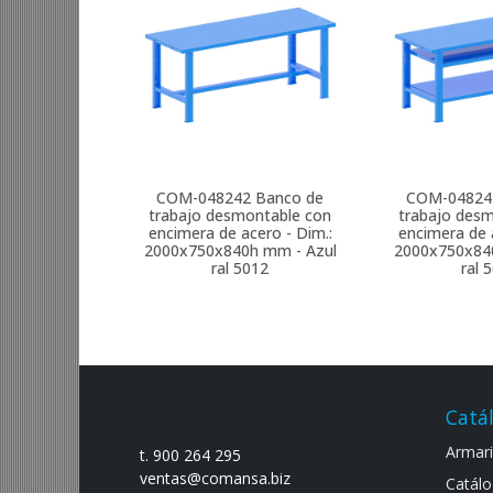
COM-048242
Banco de
COM-04824
trabajo desmontable con
trabajo des
encimera de acero - Dim.:
encimera de 
2000x750x840h mm - Azul
2000x750x84
ral 5012
ral 
Catá
Armario
t. 900 264 295
ventas@comansa.biz
Catálo