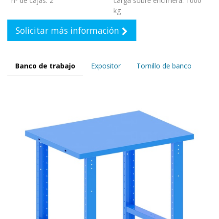
nº de cajas
:
2
carga sobre encimera
:
1000
kg
Solicitar más información
Banco de trabajo
Expositor
Tornillo de banco