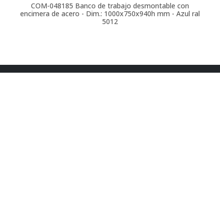
COM-048185
Banco de trabajo desmontable con
encimera de acero - Dim.: 1000x750x940h mm - Azul ral
5012
t. 900 264 295
ventas@comansa.biz
Ronda de Maiols 22, 08192
Sant Quirze del Vallès
(Barcelona)
web
Condiciones generales
Política de cookies