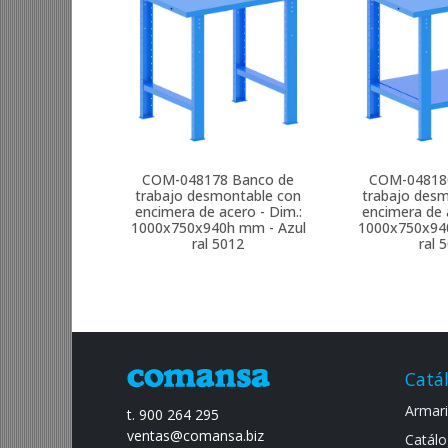
COM-048178
Banco de
COM-04818
trabajo desmontable con
trabajo des
encimera de acero - Dim.:
encimera de 
1000x750x940h mm - Azul
1000x750x94
ral 5012
ral 
Catá
Armario
t. 900 264 295
ventas@comansa.biz
Catálo