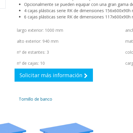
Opcionalmente se pueden equipar con una gran gama de
4 cajas plásticas serie RK de dimensiones 156x600x90
6 cajas plásticas serie RK de dimensiones 117x600x90
largo exterior
:
1000 mm
anc
alto exterior
:
940 mm
mat
nº de estantes
:
3
colo
nº de cajas
:
10
car
Solicitar más información
Tornillo de banco