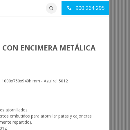
900 264 295
otros
Contacto
O CON ENCIMERA METÁLICA
: 1000x750x940h mm - Azul ral 5012
s atornillados.
tos embutidos para atornillar patas y cajoneras.
ente repartido).
012.