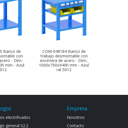
0
Banco de
COM-048184
Banco de
montable con
trabajo desmontable con
acero - Dim.:
encimera de acero - Dim.:
0h mm - Azul
1000x750x940h mm - Azul
5012
ral 5012
logos
Empresa
s electrif​icad​os
Noso​tros
go general S​2.2
Contacto