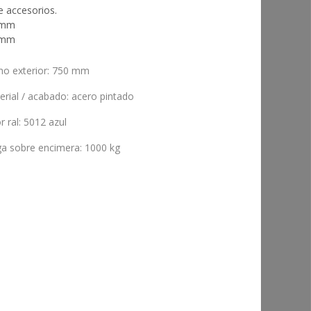
 accesorios.
h mm
h mm
ho exterior
:
750 mm
erial / acabado
:
acero pintado
r ral
:
5012 azul
ga sobre encimera
:
1000 kg