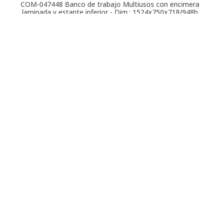
COM-047448
Banco de trabajo Multiusos con encimera
laminada y estante inferior - Dim.: 1524x750x718/948h
mm - Gris ral 7035
COM-047450
Banco de trabajo Multiusos con encimera
laminada y travesaño inferior - Dim.:
1524x1000x718/948h mm - Gris ral 7035
COM-047446
Banco de trabajo Multiusos con encimera
laminada y travesaño inferior - Dim.:
1524x750x718/948h mm - Gris ral 7035