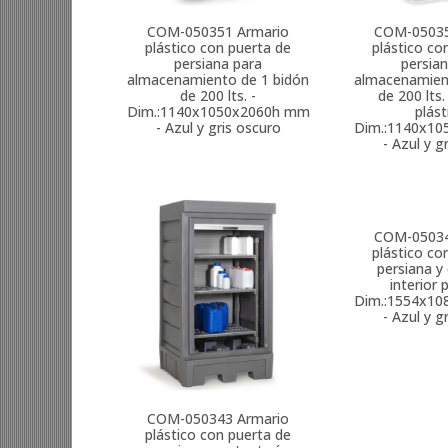
COM-050351
Armario
COM-0503
plástico con puerta de
plástico co
persiana para
persia
almacenamiento de 1 bidón
almacenamien
de 200 lts. -
de 200 lts.
Dim.:1140x1050x2060h mm
plást
- Azul y gris oscuro
Dim.:1140x1
- Azul y g
COM-0503
plástico co
persiana y
interior 
Dim.:1554x1
- Azul y g
COM-050343
Armario
plástico con puerta de