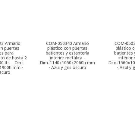
23
Armario
COM-050340
Armario
COM-050
on puertas
plástico con puertas
plástico 
es para
batientes y estantería
batientes 
to de hasta 2
interior metálica -
interior 
0 lts. - Dim.:
Dim.:1140x1050x2060h mm
Dim.:1560x1
1900h mm -
- Azul y gris oscuro
- Azul y 
oscuro