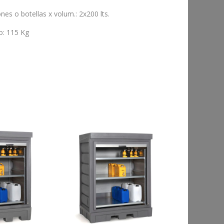
ones o botellas x volum.
:
2x200 lts.
o
:
115 Kg