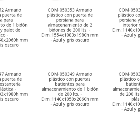
52
Armario
COM-050353
Armario
COM-050
n puerta de
plástico con puerta de
plástico c
na para
persiana para
persiana y
to de 1 bidón
almacenamiento de 2
interior 
 y palet de
bidones de 200 lts. -
Dim.:1140x1
ico -
Dim.:1554x1083x1980h mm
- Azul y 
050x2060h mm
- Azul y gris oscuro
ris oscuro
47
Armario
COM-050349
Armario
COM-050
n puerta de
plástico con puertas
plástico 
 estantería
batientes para
batien
plástica -
almacenamiento de 1 bidón
almacenamien
083x1980h mm
de 200 lts. -
de 200 lts
ris oscuro
Dim.:1140x1050x2060h mm
plás
- Azul y gris oscuro
Dim.:1140x1
- Azul y 