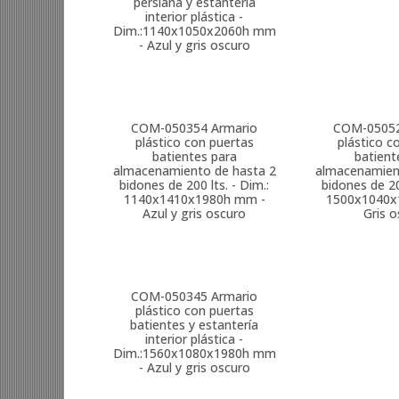
persiana y estantería
interior plástica -
Dim.:1140x1050x2060h mm
- Azul y gris oscuro
COM-050354
Armario
COM-0505
plástico con puertas
plástico c
batientes para
batient
almacenamiento de hasta 2
almacenamien
bidones de 200 lts. - Dim.:
bidones de 20
1140x1410x1980h mm -
1500x1040x
Azul y gris oscuro
Gris 
COM-050345
Armario
plástico con puertas
batientes y estantería
interior plástica -
Dim.:1560x1080x1980h mm
- Azul y gris oscuro