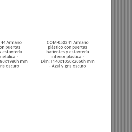
344
Armario
COM-050341
Armario
con puertas
plástico con puertas
y estantería
batientes y estantería
metálica -
interior plástica -
080x1980h mm
Dim.:1140x1050x2060h mm
gris oscuro
- Azul y gris oscuro