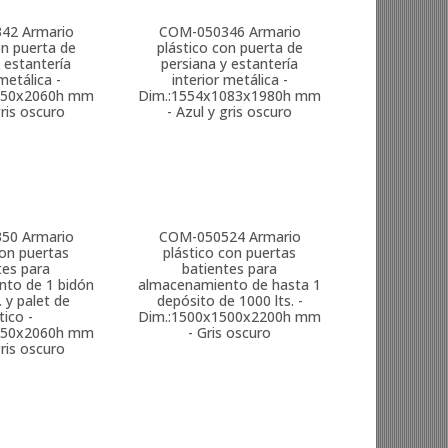
342
Armario
COM-050346
Armario
on puerta de
plástico con puerta de
 estantería
persiana y estantería
metálica -
interior metálica -
050x2060h mm
Dim.:1554x1083x1980h mm
gris oscuro
- Azul y gris oscuro
350
Armario
COM-050524
Armario
con puertas
plástico con puertas
tes para
batientes para
to de 1 bidón
almacenamiento de hasta 1
. y palet de
depósito de 1000 lts. -
tico -
Dim.:1500x1500x2200h mm
050x2060h mm
- Gris oscuro
gris oscuro