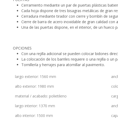
Cerramiento mediante un par de puertas plásticas batien
Cada hoja dispone de tres bisagras metálicas de gran res
Cerradura mediante tirador con cierre y bombín de seguri
Cierre de barra de acero inoxidable de gran calidad con 
Una de las puertas dispone, en el interior, de un hueco
OPCIONES
Con una rejilla adicional se pueden colocar bidones dir
La colocación de los barriles requiere o una rejilla o un 
Tornillería y herrajes para atornillar al pavimento.
largo exterior
:
1560 mm
anc
alto exterior
:
1980 mm
col
material / acabado
:
polietileno
car
largo interior
:
1370 mm
anch
alto interior
:
1500 mm
cap