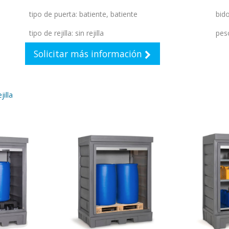
tipo de puerta
:
batiente
,
batiente
bid
tipo de rejilla
:
sin rejilla
pes
Solicitar más información
jilla