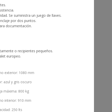
tes.
istencia.
dad. Se suministra un juego de llaves.
anclaje por dos puntos.
 para documentación.
ectamente o recipientes pequeños.
palet europeo.
ho exterior
:
1080 mm
or
:
azul y gris oscuro
ga máxima
:
800 kg
o interior
:
910 mm
acidad
:
250 lts