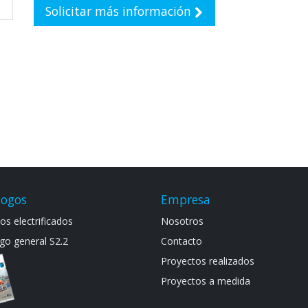
Solicitar más información
logos
Empresa
s electrif​icad​os
Noso​tros
go general S​2.2
Contacto
Proyectos realizados
Proyectos a medida