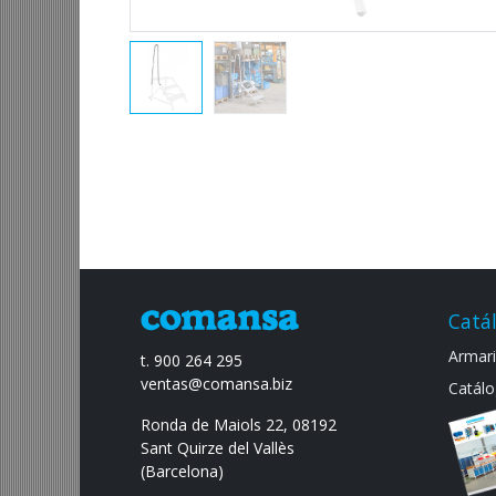
Catá
Armario
t. 900 264 295
ventas@comansa.biz
Catálo
Ronda de Maiols 22, 08192
Sant Quirze del Vallès
(Barcelona)