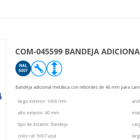
Proyectos realizados
Nos
COM-045599 BANDEJA ADICIONA
Bandeja adicional metálica con rebordes de 40 mm para carr
largo exterior
:
1000 mm
anc
alto exterior
:
40 mm
mat
tipo de estante
:
Bandeja
car
color ral
:
5007 azul
larg