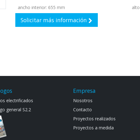
ancho interior
:
655 mm
alto
Solicitar más información
logos
Empresa
s electrif​icad​os
Noso​tros
go general S​2.2
Contacto
Proyectos realizados
Proyectos a medida