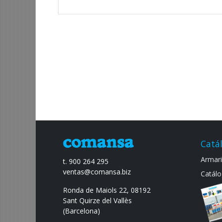
Catá
Armario
t. 900 264 295
ventas@comansa.biz
Catálo
Ronda de Maiols 22, 08192
Sant Quirze del Vallès
(Barcelona)