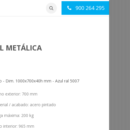
900 264 295
otros
Contacto
L METÁLICA
o - Dim. 1000x700x40h mm - Azul ral 5007
ho exterior
:
700 mm
erial / acabado
:
acero pintado
ga máxima
:
200 kg
o interior
:
965 mm