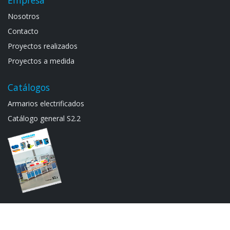
Noso​tros
Contacto
Proyectos realizados
Proyectos a medida
Catálogos
Armarios electrif​icad​os
Catálogo general S​2.2