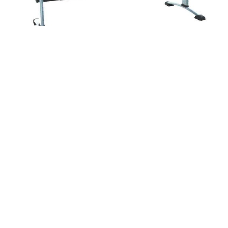
COM-045292
Banqueta con asientos tapizados 4 plazas
y patas cromadas - Dim.: 2000x600x770h mm - Gris
COM-045295
Banqueta con asientos tapizados 4 plazas
y patas cromadas - Dim.: 2000x600x770h mm - Rojo
COM-045291
Banqueta con asientos tapizados 4 plazas
y patas grises - Dim.: 2000x600x770h mm - Gris