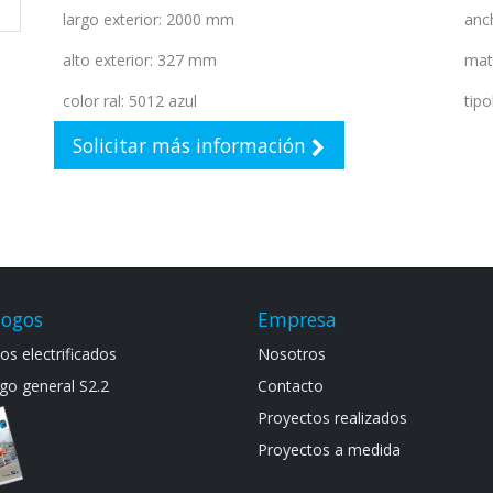
largo exterior
:
2000 mm
anc
alto exterior
:
327 mm
mat
color ral
:
5012 azul
tipo
Solicitar más información
logos
Empresa
s electrif​icad​os
Noso​tros
go general S​2.2
Contacto
Proyectos realizados
Proyectos a medida