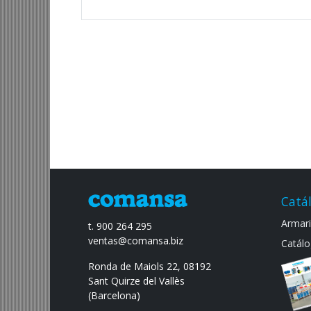
Catá
Armario
t. 900 264 295
ventas@comansa.biz
Catálo
Ronda de Maiols 22, 08192
Sant Quirze del Vallès
(Barcelona)