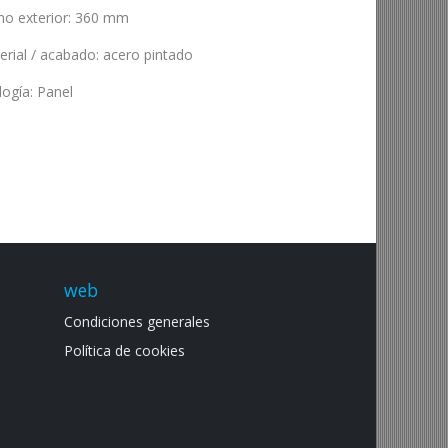
ho exterior
:
360 mm
erial / acabado
:
acero pintado
logía
:
Panel
web
Condiciones generales
Política de cookies