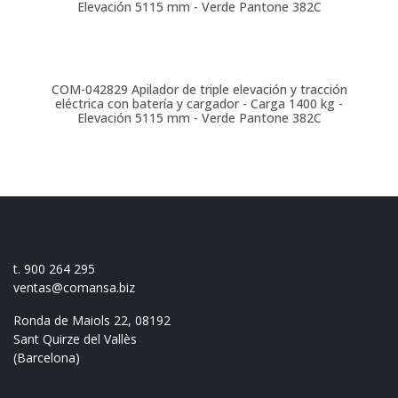
Elevación 5115 mm - Verde Pantone 382C
COM-042829
Apilador de triple elevación y tracción
eléctrica con batería y cargador - Carga 1400 kg -
Elevación 5115 mm - Verde Pantone 382C
t. 900 264 295
ventas@comansa.biz
Ronda de Maiols 22, 08192
Sant Quirze del Vallès
(Barcelona)