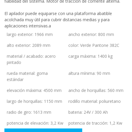
fiabilidad del sistema. Motor de tracción de corriente alterna.
El apilador puede equiparse con una plataforma abatible
acolchada muy útil para cubrir distancias medias y para
aplicaciones intensivas.a
largo exterior
:
1966 mm
ancho exterior
:
800 mm
alto exterior
:
2089 mm
color
:
Verde Pantone 382C
material / acabado
:
acero
carga máxima
:
1400 kg
pintado
rueda material
:
goma
altura mínima
:
90 mm
estándar
elevación máxima
:
4500 mm
ancho de horquillas
:
560 mm
largo de horquillas
:
1150 mm
rodillo material
:
poliuretano
radio de giro
:
1613 mm
bateria
:
24V / 300 Ah
potencia de elevación
:
3,2 Kw
potencia de tracción
:
1,2 Kw