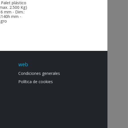
Palet plástico
 max. 2.500 Kg)
 6 mm - Dim.:
x140h mm -
gro
web
Condiciones generales
Política de cookies