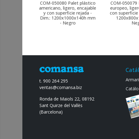
COM-050080
Palet plástico
COM-050079
americano, ligero, encajable
europeo, liger
y con superficie rejada -
con superficie
Dim.: 1200x1000x140h mm
1200x800x
- Negro
Ne
Catá
Armario
t. 900 264 295
ventas@comansa.biz
Catálo
Ronda de Maiols 22, 08192
Sant Quirze del Vallès
(Barcelona)