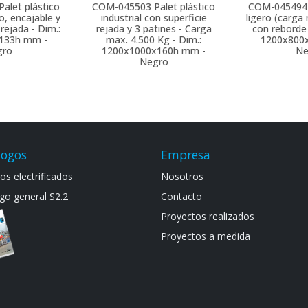
Palet plástico
COM-045503
Palet plástico
COM-045494
o, encajable y
industrial con superficie
ligero (carga
 rejada - Dim.:
rejada y 3 patines - Carga
con reborde
133h mm -
max. 4.500 Kg - Dim.:
1200x800
gro
1200x1000x160h mm -
Ne
Negro
logos
Empresa
s electrif​icad​os
Noso​tros
go general S​2.2
Contacto
Proyectos realizados
Proyectos a medida