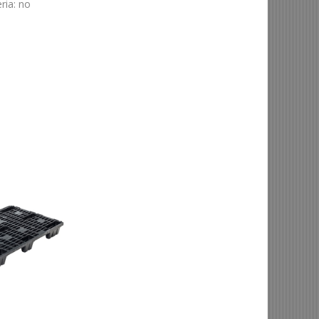
ria
:
no