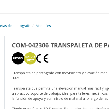
Proyectos realizados
Nos
etas de pantógrafo
Manuales
COM-042306 TRANSPALETA DE
Transpaleta de pantógrafo con movimiento y elevación man
382C
Transpaleta que permite una elevación manual más fácil y li
un práctico soporte de trabajo, ideal para talleres mecánicos
la función de apoyo y suministro de material a lo largo de la
Timón ergonómico 3D Superior. Este timón tiene un diseño 