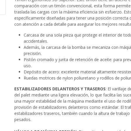
comparación con un timón convencional, esta forma permite
traslada las cargas con la máxima eficiencia sin esfuerzo. Est
específicamente diseñadas para tener una posición correcta d
con atención a cada detalle para asegurar los mejores result
Carcasa de una sola pieza que protege el interior de to
accidentales.
Además, la carcasa de la bomba se mecaniza con máqui
precisión.
Pistón cromado y junta de retención de aceite: para prev
uso.
Depósito de acero: excelente material altamente resisten
Ruedas motrices de nylon poliuretano y rodillos de poliu
ESTABILIZADORES DELANTEROS Y TRASEROS
: El varillaje
del palet mediante una ligera elevación, lo que facilita las s
una mayor estabilidad de la máquina mediante el uso de rodi
provisión de estabilizadores delanteros como estándar. El tr
estabilizadores traseros, también cuando la altura de trabaj
pesados.