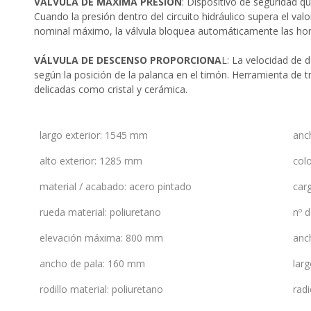
VÁLVULA DE MÁXIMA PRESIÓN
: Dispositivo de seguridad q
Cuando la presión dentro del circuito hidráulico supera el val
nominal máximo, la válvula bloquea automáticamente las horq
VÁLVULA DE DESCENSO PROPORCIONA
L: La velocidad de
según la posición de la palanca en el timón. Herramienta de tr
delicadas como cristal y cerámica.
largo exterior
:
1545 mm
anc
alto exterior
:
1285 mm
col
material / acabado
:
acero pintado
car
rueda material
:
poliuretano
nº d
elevación máxima
:
800 mm
anc
ancho de pala
:
160 mm
larg
rodillo material
:
poliuretano
radi