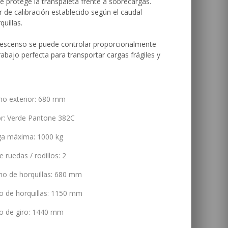
ue protege la transpaleta frente a sobrecargas.
or de calibración establecido según el caudal
uillas.
 descenso se puede controlar proporcionalmente
abajo perfecta para transportar cargas frágiles y
ho exterior
:
680 mm
or
:
Verde Pantone 382C
ga máxima
:
1000 kg
e ruedas / rodillos
:
2
ho de horquillas
:
680 mm
o de horquillas
:
1150 mm
o de giro
:
1440 mm