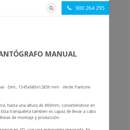
900 264 295
otros
Contacto
 PANTÓGRAFO MANUAL
ual - Dim.: 1545x680x1285h mm - Verde Pantone
gera, hasta una altura de 800mm, convirtiéndose en
. Esta transpaleta también es capaz de llevar a cabo
s líneas de montaje y producción.
especial en 3D, con una ergonomía mejorada. En