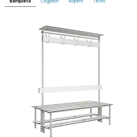
Banqueta
Colgador
Ropero
Techo