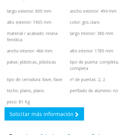
largo exterior
:
800 mm
ancho exterior
:
494 mm
alto exterior
:
1905 mm
color
:
gris claro
material / acabado
:
resina
largo interior
:
380 mm
fenólica
ancho interior
:
466 mm
alto interior
:
1785 mm
patas
:
plásticas
,
plásticas
tipo de puerta
:
completa
,
completa
tipo de cerradura
:
llave
,
llave
nº de puertas
:
2
,
2
techo
:
plano
,
plano
perfilado de aluminio
:
no
peso
:
81 Kg
Solicitar más información