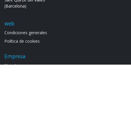
(Barcelona)
web
Condiciones generales
Política de cookies
Empresa
Noso​tros
Contacto
Proyectos realizados
Proyectos a medida
Catálogos
Armarios electrif​icad​os
Catálogo general S​2.2