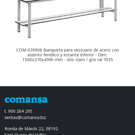
COM-039906
Banqueta para vestuario de acero con
asiento fenólico y estante inferior - Dim.:
1500x370x430h mm - Gris claro / gris ral 7035
t. 900 264 295
ventas@comansa.biz
Ronda de Maiols 22, 08192
Sant Quirze del Vallès