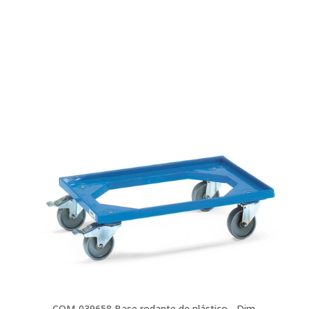
COM-039658
Base rodante de plástico - Dim.