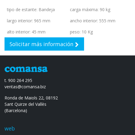
tipo de estante
:
Bandeja
carga máxima
:
90 kg
largo interior
:
965 mm
ancho interior
:
555 mm
alto interior
:
45 mm
peso
:
10 Kg
Solicitar más información
t. 900 264 295
ventas@comansa.biz
Ronda de Maiols 22, 08192
Sant Quirze del Vallès
(Barcelona)
web